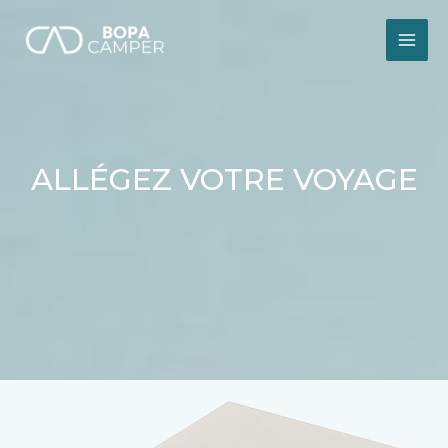
Aller
au
contenu
MAI
ME
ALLÉGEZ VOTRE VOYAGE